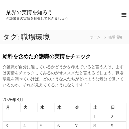
コ
ン
業界の実情を知ろう
テ
介護業界の実情を把握しておきましょう
ン
ツ
へ
タグ:
職場環境
ホーム
職場環境
ス
キ
ッ
給料を含めた介護職の実情をチェック
プ
介護職が自分に適しているかどうかを考えていると言う人は、まず
は実情をチェックしてみるのがオススメだと言えるでしょう。職場
環境を調べていけば、どのような人たちがどのような気分で働いて
いるのか、それが見えてくるようになります […]
2026年8月
月
火
水
木
金
土
日
1
2
3
4
5
6
7
8
9